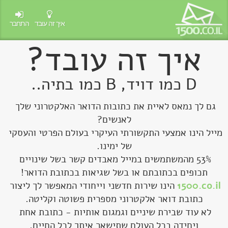
איך זה עובד
התחבר
איך זה עובד?
D כמו דויד, B כמו בתיה..
גם לך נמאס לאיית את כתובות הדואר האלקטרוני שלך 
מייל הינו אמצעי התקשורתי העיקרי בעולם הפרטי והעסקי 
53% מהמשתמשים במייל מאבדים קשר בשל שינויים 
תכופים בכתובתם או בשל שגיאות בכתובת הדואר!

1500.co.il
 הינו שירות חדשני וייחודי המאפשר לך ליצור 
לא עוד שבירת שיניים וגמגום אותיות - כתובת אחת 
ויחידה בכל העולם שתישאר איתך לכל החיים.