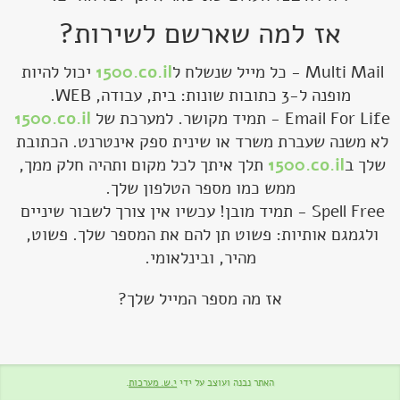
אז למה שארשם לשירות?
Multi Mail - כל מייל שנשלח ל
1500.co.il
 יכול להיות 
Email For Life - תמיד מקושר. למערכת של 
1500.co.il
לא משנה שעברת משרד או שינית ספק אינטרנט. הכתובת 
שלך ב
1500.co.il
 תלך איתך לכל מקום ותהיה חלק ממך, 
Spell Free - תמיד מובן! עכשיו אין צורך לשבור שיניים 
ולגמגם אותיות: פשוט תן להם את המספר שלך. פשוט, 
מהיר, ובינלאומי.
אז מה מספר המייל שלך?
האתר נבנה ועוצב על ידי
י.ש. מערכות
.